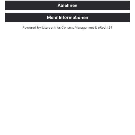
Öffnungszeiten
MONTAG - FREITAG:
7.00 UHR - 18.00 UHR
SAMSTAG:
9.00 UHR - 12.00 UHR
Kontakt
TEL.:
+49 (0) 8041 782 423
FAX: +49 (0) 8041 782 425 0